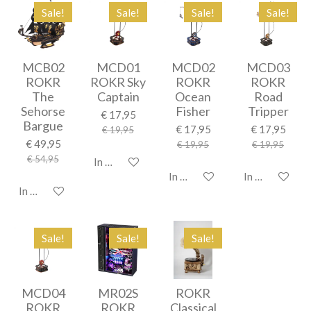
Sale!
Sale!
Sale!
Sale!
MCB02
MCD01
MCD02
MCD03
ROKR
ROKR Sky
ROKR
ROKR
The
Captain
Ocean
Road
Sehorse
Fisher
Tripper
€ 17,95
Bargue
€ 17,95
€ 17,95
€ 19,95
€ 49,95
€ 19,95
€ 19,95
€ 54,95
In winkelwagen
In winkelwagen
In winkelwage
In winkelwagen
Sale!
Sale!
Sale!
MCD04
MR02S
ROKR
ROKR
ROKR
Classical