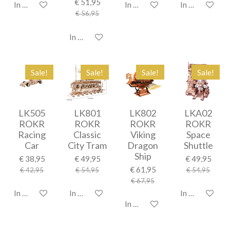
€ 51,95
In winkelwagen
In winkelwagen
In winkelwage
€ 56,95
In winkelwagen
Sale!
Sale!
Sale!
Sale!
LK505
LK801
LK802
LKA02
ROKR
ROKR
ROKR
ROKR
Racing
Classic
Viking
Space
Car
City Tram
Dragon
Shuttle
Ship
€ 38,95
€ 49,95
€ 49,95
€ 61,95
€ 42,95
€ 54,95
€ 54,95
€ 67,95
In winkelwagen
In winkelwagen
In winkelwage
In winkelwagen