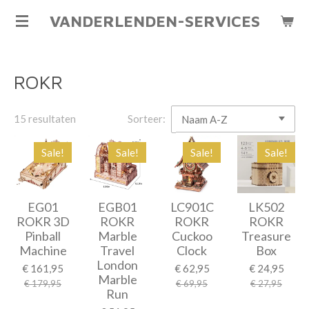
Ga
VANDERLENDEN-SERVICES
direct
naar
de
ROKR
hoofdinhoud
15 resultaten
Sorteer:
Sale!
Sale!
Sale!
Sale!
EG01
EGB01
LC901C
LK502
ROKR 3D
ROKR
ROKR
ROKR
Pinball
Marble
Cuckoo
Treasure
Machine
Travel
Clock
Box
London
€ 161,95
€ 62,95
€ 24,95
Marble
€ 179,95
€ 69,95
€ 27,95
Run