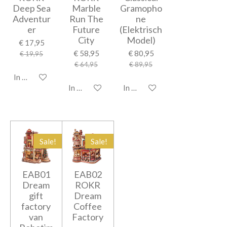
Deep Sea
Marble
Gramopho
Adventur
Run The
ne
er
Future
(Elektrisch
City
Model)
€ 17,95
€ 58,95
€ 80,95
€ 19,95
€ 64,95
€ 89,95
In winkelwagen
In winkelwagen
In winkelwagen
Sale!
Sale!
EAB01
EAB02
Dream
ROKR
gift
Dream
factory
Coffee
van
Factory