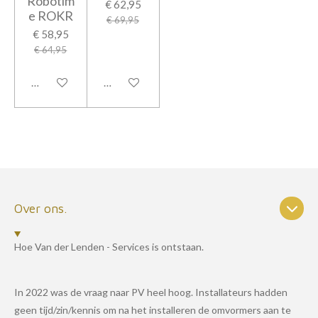
Robotim
€ 62,95
e ROKR
€ 69,95
€ 58,95
€ 64,95
In winkelwagen
In winkelwagen
Over ons.
Hoe Van der Lenden - Services is ontstaan.
In 2022 was de vraag naar PV heel hoog. Installateurs hadden
geen tijd/zin/kennis om na het installeren de omvormers aan te