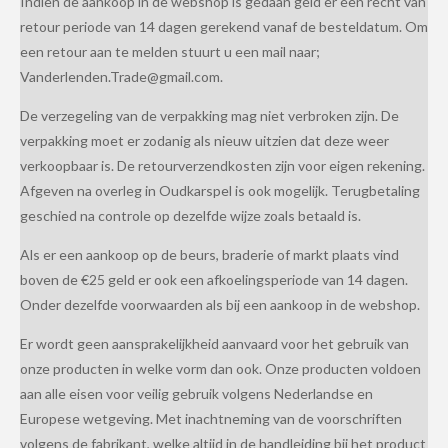
Indien de aankoop in de webshop is gedaan geld er een recht van
retour periode van 14 dagen gerekend vanaf de besteldatum. Om
een retour aan te melden stuurt u een mail naar;
Vanderlenden.Trade@gmail.com.
De verzegeling van de verpakking mag niet verbroken zijn. De
verpakking moet er zodanig als nieuw uitzien dat deze weer
verkoopbaar is. De retourverzendkosten zijn voor eigen rekening.
Afgeven na overleg in Oudkarspel is ook mogelijk. Terugbetaling
geschied na controle op dezelfde wijze zoals betaald is.
Als er een aankoop op de beurs, braderie of markt plaats vind
boven de €25 geld er ook een afkoelingsperiode van 14 dagen.
Onder dezelfde voorwaarden als bij een aankoop in de webshop.
Er wordt geen aansprakelijkheid aanvaard voor het gebruik van
onze producten in welke vorm dan ook. Onze producten voldoen
aan alle eisen voor veilig gebruik volgens Nederlandse en
Europese wetgeving. Met inachtneming van de voorschriften
volgens de fabrikant, welke altijd in de handleiding bij het product