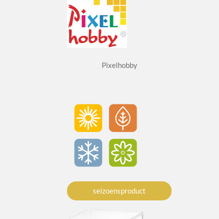
Pixelhobby
seizoensproduct