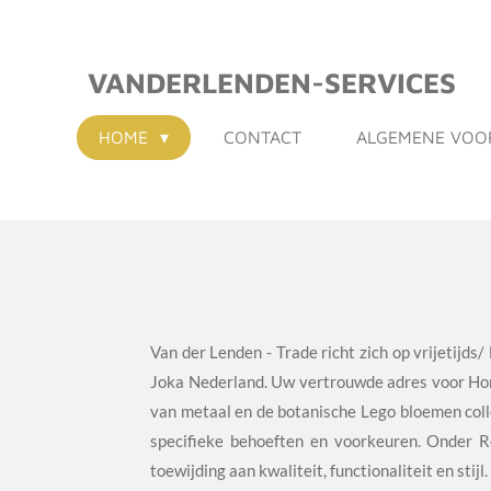
Ga
direct
VANDERLENDEN-SERVICES
naar
de
HOME
CONTACT
ALGEMENE VO
hoofdinhoud
Van der Lenden - Trade richt zich op vrijetijd
Joka Nederland. Uw vertrouwde adres voor H
van metaal en de botanische Lego bloemen col
specifieke behoeften en voorkeuren. Onder R
toewijding aan kwaliteit, functionaliteit en st