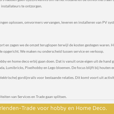
installateurs te ontzorgen.
toringen oplossen, omvormers vervangen, leveren en installeren van PV sys
t en zagen we de omzet teruglopen terwijl de kosten gestegen waren. Het 
de opgericht. We maken nu onderscheid tussen service en verkoop.
bby en home deco erbij gaan doen. Dat is vanuit onze eigen uit de hand
da, Lumibricks, Pixelhobby en Lego bloemen. De focus blijft bij houten 
ektrische) gordijnrails voor bestaande relaties. Dit komt voort uit activi
viteiten van Services en Trade gaan splitsen.
lenden-Trade voor hobby en Home Deco.