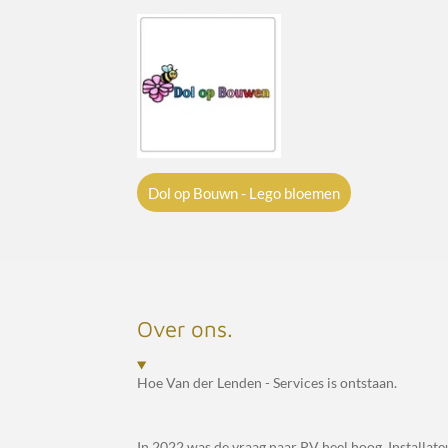
Dol op Bouwn -
Lego bloemen
Over ons.
Hoe Van der Lenden - Services is ontstaan.
In 2022 was de vraag naar PV heel hoog. Installateu