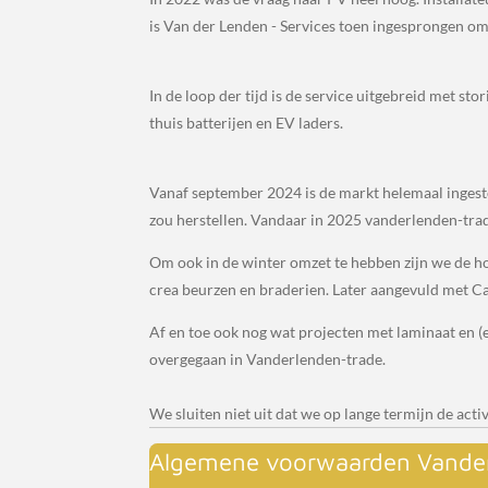
is Van der Lenden - Services toen ingesprongen om 
In de loop der tijd is de service uitgebreid met s
thuis batterijen en EV laders.
Vanaf september 2024 is de markt helemaal ingestor
zou herstellen. Vandaar in 2025 vanderlenden-tra
Om ook in de winter omzet te hebben zijn we de ho
crea beurzen en braderien. Later aangevuld met Ca
Af en toe ook nog wat projecten met laminaat en (el
overgegaan in Vanderlenden-trade.
We sluiten niet uit dat we op lange termijn de acti
Algemene voorwaarden Vander