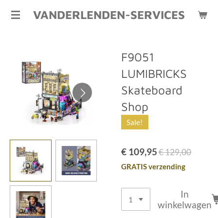
Ga
VANDERLENDEN-SERVICES
direct
naar
de
F9051
hoofdinhoud
LUMIBRICKS
Skateboard
Shop
Sale!
€ 109,95
€ 129,00
GRATIS verzending
In
winkelwagen