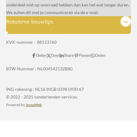
onderdeel niet op voorraad hebben dan kan het wat langer duren.
We zullen dit met je communiceren via de e-mail.
Robotime bouwtips
KVK-nummer : 88113760
Delen
Deel
Share
Pinnen
Delen
BTW-Nummer :
NL004542132B80
ING-rekening :
NL16 INGB 0398 0930 67
© 2022 - 2025 vanderlenden-services
Powered by
JouwWeb