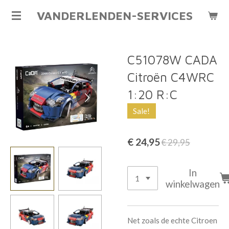
Ga
VANDERLENDEN-SERVICES
direct
naar
de
C51078W CADA
hoofdinhoud
Citroën C4WRC
1:20 R:C
Sale!
€ 24,95
€ 29,95
In
winkelwagen
Net zoals de echte Citroen