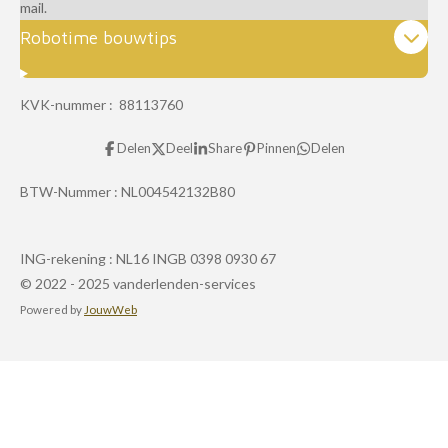
mail.
Robotime bouwtips
KVK-nummer : 88113760
Delen
Deel
Share
Pinnen
Delen
BTW-Nummer :
NL004542132B80
ING-rekening :
NL16 INGB 0398 0930 67
© 2022 - 2025 vanderlenden-services
Powered by
JouwWeb