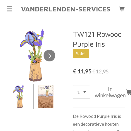
Ga
VANDERLENDEN-SERVICES
direct
naar
de
TW121 Rowood
hoofdinhoud
Purple Iris
Sale!
€ 11,95
€ 12,95
In
winkelwagen
De Rowood Purple Iris is
een decoratieve houten