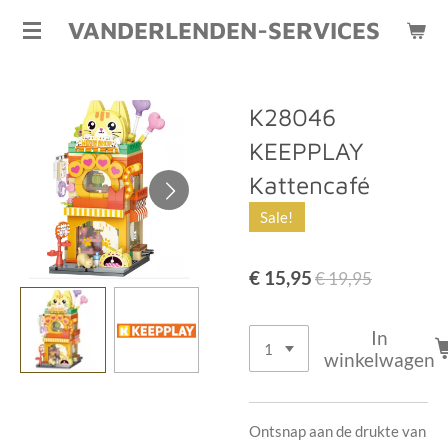
Ga
VANDERLENDEN-SERVICES
direct
naar
de
K28046
hoofdinhoud
KEEPPLAY
Kattencafé
Sale!
€ 15,95
€ 19,95
In
winkelwagen
Ontsnap aan de drukte van