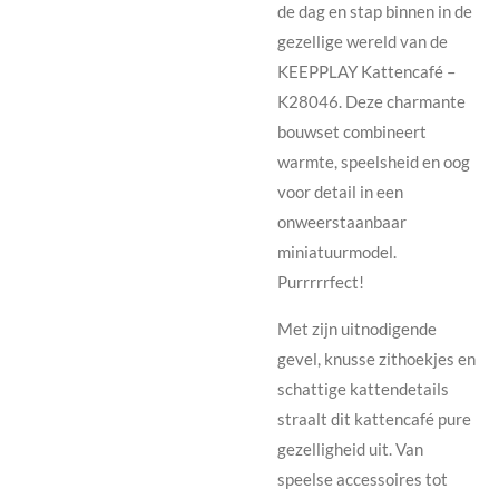
de dag en stap binnen in de
gezellige wereld van de
KEEPPLAY Kattencafé –
K28046. Deze charmante
bouwset combineert
warmte, speelsheid en oog
voor detail in een
onweerstaanbaar
miniatuurmodel.
Purrrrrfect!
Met zijn uitnodigende
gevel, knusse zithoekjes en
schattige kattendetails
straalt dit kattencafé pure
gezelligheid uit. Van
speelse accessoires tot