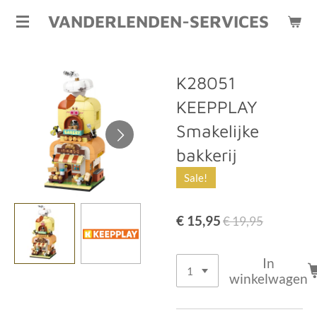
Ga
VANDERLENDEN-SERVICES
direct
naar
de
K28051
hoofdinhoud
KEEPPLAY
Smakelijke
bakkerij
Sale!
€ 15,95
€ 19,95
In
winkelwagen