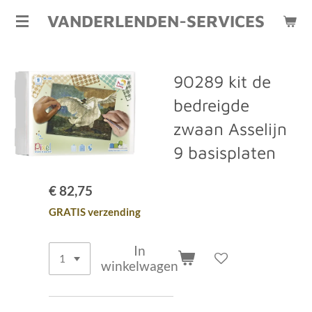
Ga
VANDERLENDEN-SERVICES
direct
naar
de
90289 kit de
hoofdinhoud
bedreigde
zwaan Asselijn
9 basisplaten
€ 82,75
GRATIS verzending
In
winkelwagen